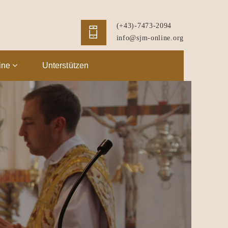
(+43)-7473-2094
info@sjm-online.org
ine
Unterstützen