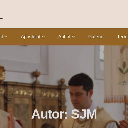
tät
Apostolat
Auhof
Galerie
Term
Autor:
SJM