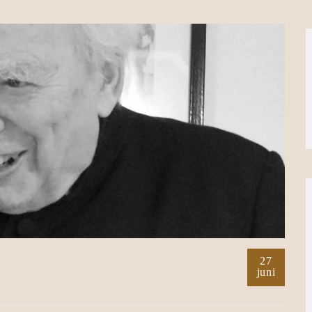
27
juni